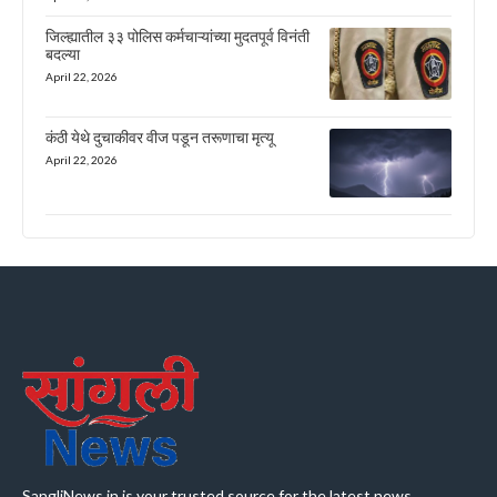
जिल्ह्यातील ३३ पोलिस कर्मचाऱ्यांच्या मुदतपूर्व विनंती
बदल्या
April 22, 2026
कंठी येथे दुचाकीवर वीज पडून तरूणाचा मृत्यू
April 22, 2026
SangliNews.in is your trusted source for the latest news,